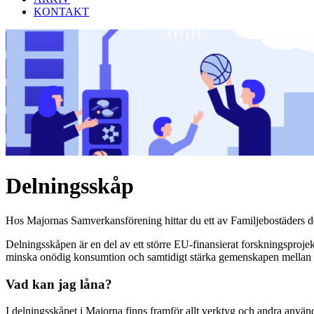
KONTAKT
Delningsskåp
Hos Majornas Samverkansförening hittar du ett av Familjebostäders de
Delningsskåpen är en del av ett större EU-finansierat forskningsprojekt 
minska onödig konsumtion och samtidigt stärka gemenskapen mellan 
Vad kan jag låna?
I delningsskåpet i Majorna finns framför allt verktyg och andra använ