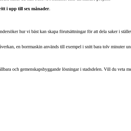
itt i upp till sex månader
.
ersöker hur vi bäst kan skapa förutsättningar för att dela saker i stället
erkan, en borrmaskin används till exempel i snitt bara tolv minuter und
r hållbara och gemenskapsbyggande lösningar i stadsdelen. Vill du veta mer 