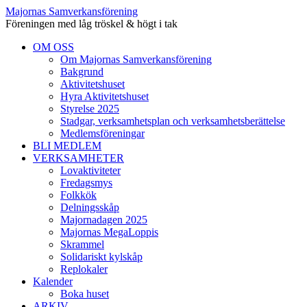
Majornas Samverkansförening
Föreningen med låg tröskel & högt i tak
Skip
OM OSS
to
Om Majornas Samverkansförening
content
Bakgrund
Aktivitetshuset
Hyra Aktivitetshuset
Styrelse 2025
Stadgar, verksamhetsplan och verksamhetsberättelse
Medlemsföreningar
BLI MEDLEM
VERKSAMHETER
Lovaktiviteter
Fredagsmys
Folkkök
Delningsskåp
Majornadagen 2025
Majornas MegaLoppis
Skrammel
Solidariskt kylskåp
Replokaler
Kalender
Boka huset
ARKIV